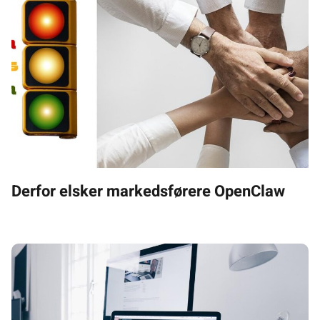
Derfor elsker markedsførere OpenClaw