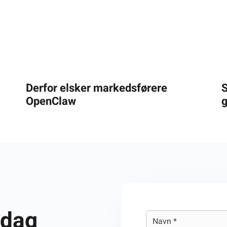
Derfor elsker markedsførere
S
OpenClaw
 dag