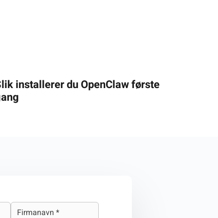
lik installerer du OpenClaw første
gang