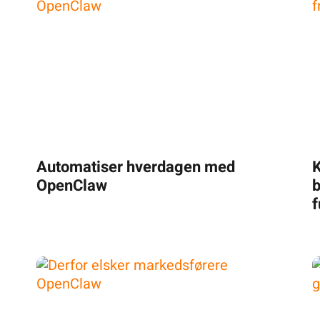
Automatiser hverdagen med
K
OpenClaw
b
f