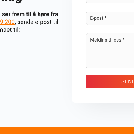
g
ser frem til å høre fra
9 200
, sende e-post til
aet til:
SEND